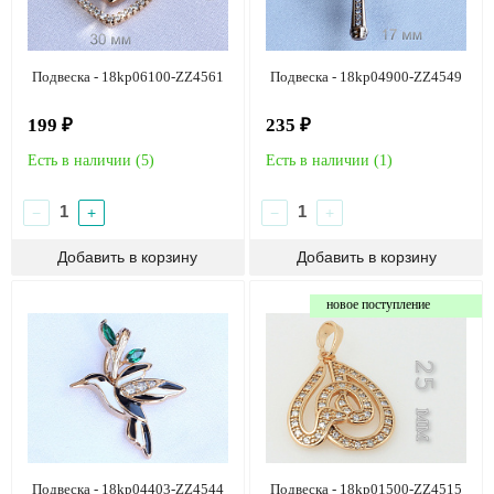
Подвеска - 18kp06100-ZZ4561
Подвеска - 18kp04900-ZZ4549
199 ₽
235 ₽
Есть в наличии (
5
)
Есть в наличии (
1
)
−
+
−
+
новое поступление
Подвеска - 18kp04403-ZZ4544
Подвеска - 18kp01500-ZZ4515