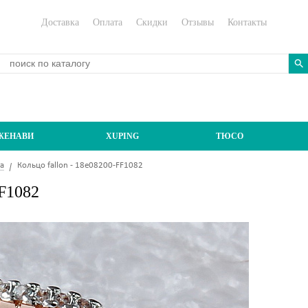
Доставка
Оплата
Скидки
Отзывы
Контакты
ЖЕНАВИ
XUPING
ТЮСО
а
Кольцо fallon - 18e08200-FF1082
FF1082