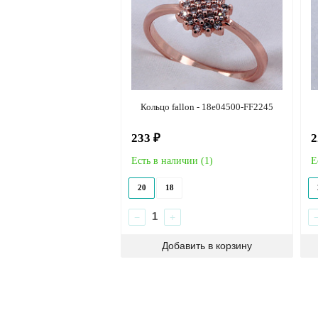
Кольцо fallon - 18e04500-FF2245
233 ₽
2
Есть в наличии (
1
)
Е
20
18
−
+