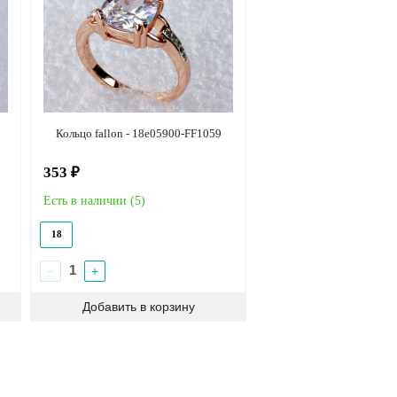
Кольцо fallon - 18e05900-FF1059
353 ₽
Есть в наличии (
5
)
18
−
+